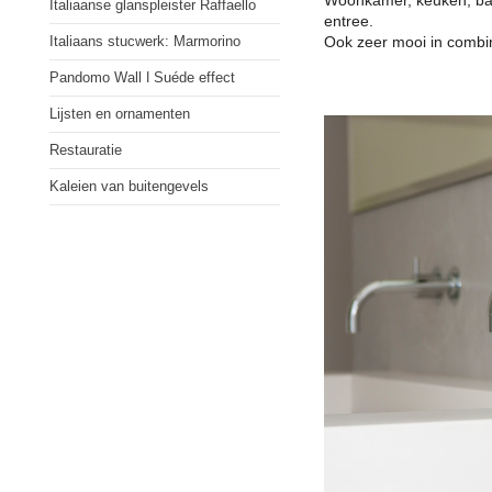
Woonkamer, keuken, ba
Italiaanse glanspleister Raffaello
entree.
Italiaans stucwerk: Marmorino
Ook zeer mooi in combi
Pandomo Wall ǀ Suéde effect
Lijsten en ornamenten
Restauratie
Kaleien van buitengevels