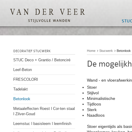
STU
Home
Stucwerk
Betonlook
DECORATIEF STUCWERK
STUC Deco + Grantio / Betonciré
De mogelijkh
Leef-Beton
FRESCOLORI
Wand - en vloerafwerkin
Stoer
Tadelakt
Stijlvol
Minimalistische
Betonlook
Tijdloos
Metaaleffecten Roest ǀ Cor-ten staal
Sterk
ǀ Zilver-Goud
Naadloos
Leemstuc ǀ basisleem ǀ leemfinish
Stoer eigentijds als bas