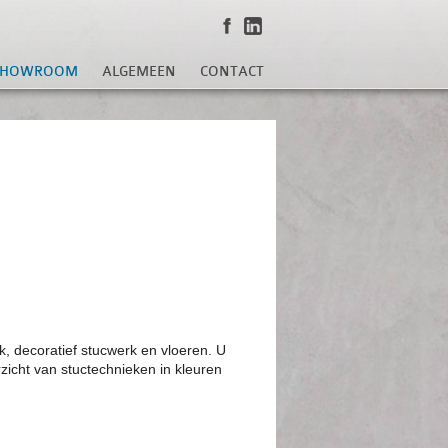
SHOWROOM
ALGEMEEN
CONTACT
k, decoratief stucwerk en vloeren.
U
erzicht van stuctechnieken
in kleuren