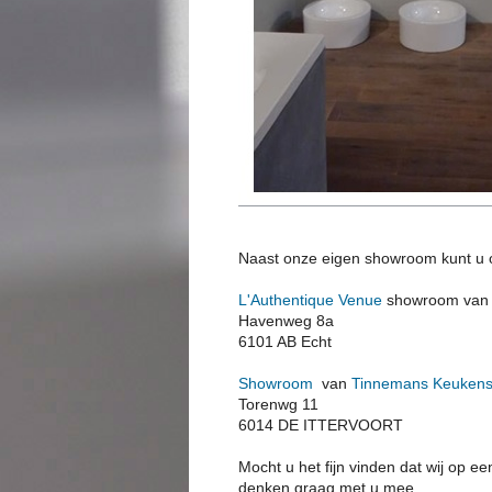
Naast onze eigen showroom kunt u 
L'Authentique Venue
showroom va
Havenweg 8a
6101 AB Echt
Showroom
van
Tinnemans Keuken
Torenwg 11
6014 DE ITTERVOORT
Mocht u het fijn vinden dat wij op e
denken graag met u mee.